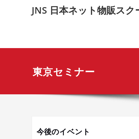
内
JNS 日本ネット物販スクー
容
を
ス
キ
ッ
プ
東京セミナー
今後のイベント